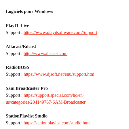
Logiciels pour Windows
PlayIT Live
Support : 
https://www.playitsoftware.com/Support
Altacast/Edcast
Support : 
http://www.altacast.com
RadioBOSS
Support : 
https://www.djsoft.net/enu/support.htm
Sam Broadcaster Pro
Support : 
https://support.spacial.com/hc/en-
us/categories/204149767-SAM-Broadcaster
StationPlaylist Studio
Support : 
https://stationplaylist.com/studio.htm